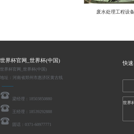
废水处理工程设
世界杯官网_世界杯(中国)
快速
世界杯官网_世界杯(中国)
地址：河南省郑州市惠济区黄古线
梁经理：18503850880
世界
王经理：18539292888
固话：0371-60977771