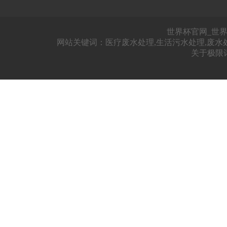
世界杯官网_世界杯
网站关键词：医疗废水处理,生活污水处理,废水
关于极限