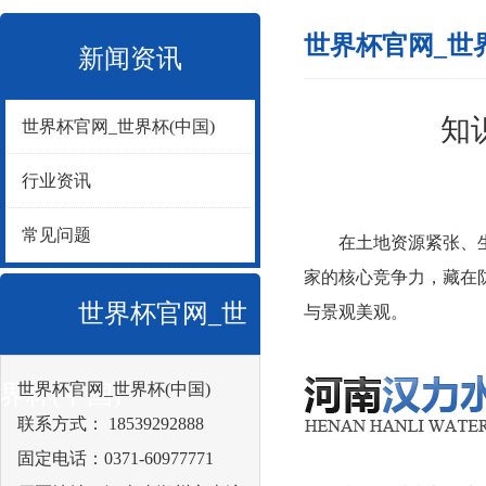
世界杯官网_世界
新闻资讯
知
世界杯官网_世界杯(中国)
行业资讯
常见问题
在土地资源紧张、生
家的核心竞争力，藏在
世界杯官网_世
与景观美观。
世界杯官网_世界杯(中国)
界杯(中国)
联系方式： 18539292888
固定电话：0371-60977771