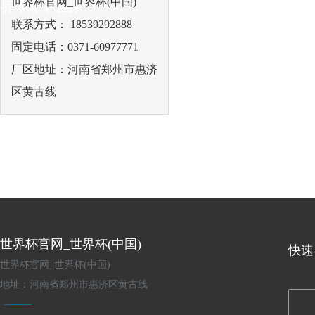
世界杯官网_世界杯(中国)
界杯(中国)
联系方式： 18539292888
固定电话：0371-60977771
厂区地址：河南省郑州市惠济
区黄古线
世界杯官网_世界杯(中国)
快速
世界杯官网_世界杯(中国)
地址：河南省郑州市惠济区黄古线