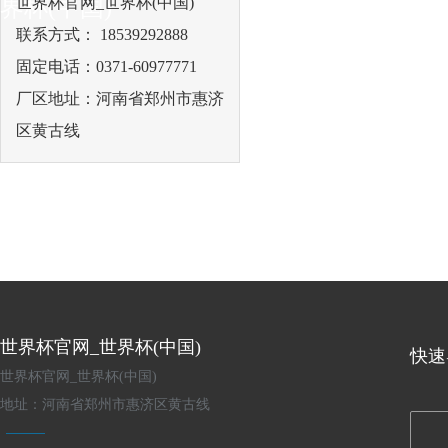
世界杯官网_世界杯(中国)
界杯(中国)
联系方式： 18539292888
固定电话：0371-60977771
厂区地址：河南省郑州市惠济
区黄古线
世界杯官网_世界杯(中国)
快速
世界杯官网_世界杯(中国)
地址：河南省郑州市惠济区黄古线