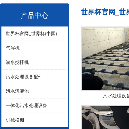
世界杯官网_世界
产品中心
世界杯官网_世界杯(中国)
气浮机
潜水搅拌机
污水处理设备配件
污水沉淀池
污水处理设
一体化污水处理设备
机械格栅