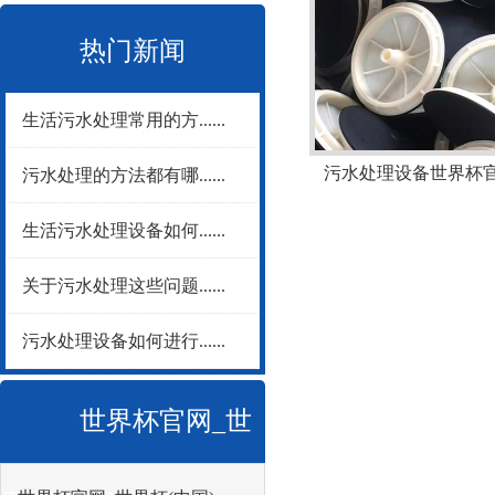
热门新闻
生活污水处理常用的方......
污水处理设备世界杯官
污水处理的方法都有哪......
生活污水处理设备如何......
关于污水处理这些问题......
污水处理设备如何进行......
世界杯官网_世