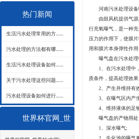
河南污水处理设备曝
热门新闻
由鼓风机提供气源,利
行充氧曝气，是一种充
生活污水处理常用的方......
压力的作用下，使膜片
用和膜片本身弹性作用
污水处理的方法都有哪......
曝气盘在污水处理中
生活污水处理设备如何......
1、在污水处理中，
质条件，提高处理效果
关于污水处理这些问题......
2、产生并维持有效的
污水处理设备如何进行......
3、在曝气区内产生足
4、维持液体的足够
世界杯官网_世
曝气盘的产物用处
1、深水曝气;
2、生化池的曝气兼